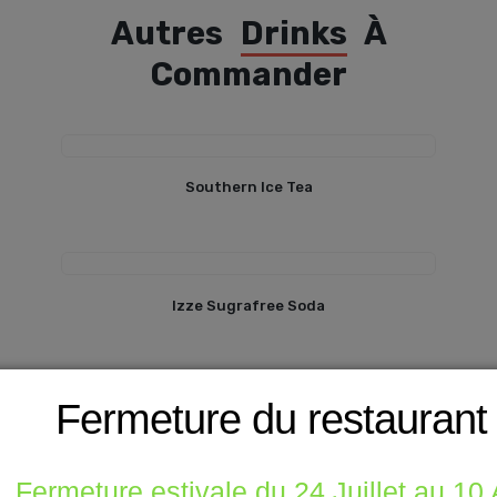
Autres
Drinks
À
Commander
Southern Ice Tea
Izze Sugrafree Soda
Fermeture du restaurant
Fermeture estivale du 24 Juillet au 10