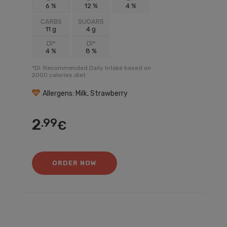
6 %
12 %
4 %
CARBS
SUGARS
11 g
4 g
DI*
DI*
4 %
8 %
*DI: Recommended Daily Intake based on
2000 calories diet
Allergens: Milk, Strawberry
2
.99
€
ORDER NOW