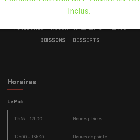
inclus.
LA CARTE
ENTRÉES
SPÉCIALITÉS
POKÉBOWLS
ACCOMPAGNEMENTS
MENUS
BOISSONS
DESSERTS
Horaires
Le Midi
11h15 – 12h00
Heures pleines
12h00 – 13h30
Heures de pointe