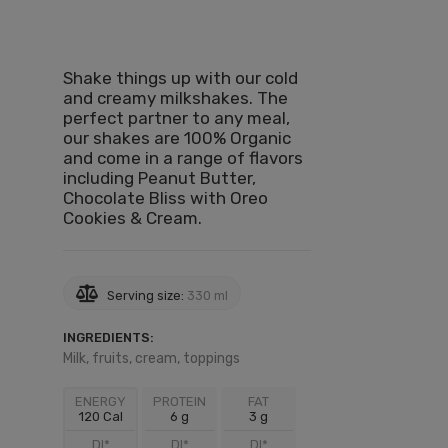
Shake things up with our cold
and creamy milkshakes. The
perfect partner to any meal,
our shakes are 100% Organic
and come in a range of flavors
including Peanut Butter,
Chocolate Bliss with Oreo
Cookies & Cream.
Serving size:
330 ml
INGREDIENTS:
Milk, fruits, cream, toppings
ENERGY
PROTEIN
FAT
120 Cal
6 g
3 g
DI*
DI*
DI*