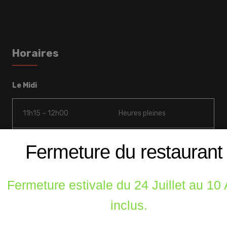
Horaires
Le Midi
11h15 – 12h00
Heures pleines
12h00 – 13h30
Heures de pointe
Fermeture du restaurant
13h30 – 14h15
Heures pleines
Fermeture estivale du 24 Juillet au 10
inclus.
Le Soir