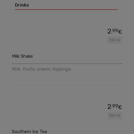
Drinks
2
.99
€
330 ml
Milk Shake
Milk, fruits, cream, toppings
2
.99
€
330 ml
Southern Ice Tea