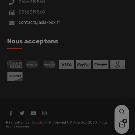
0556319868
0556319868
contact@asia-box.fr
Nous acceptons
0
Réalisation par
| © Copyright © Asia Box 2020 . Tous
OoweboO
droits réservés