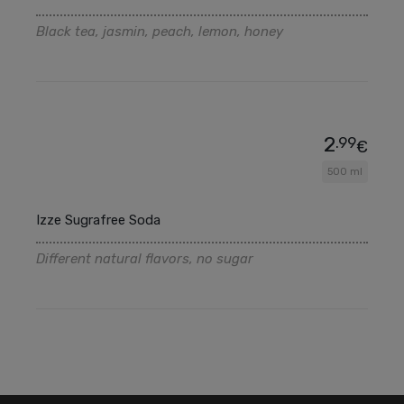
Black tea, jasmin, peach, lemon, honey
2
.99
€
500 ml
Izze Sugrafree Soda
Different natural flavors, no sugar