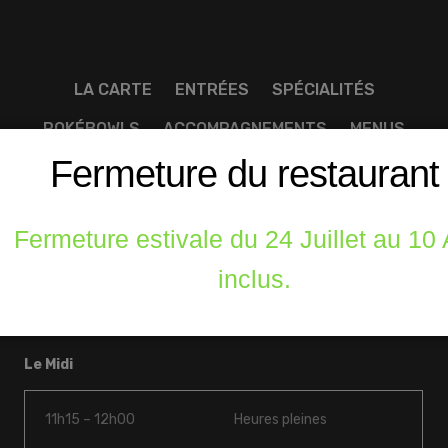
LA CARTE
ENTRÉES
SPÉCIALITÉS
POKÉBOWLS
ACCOMPAGNEMENTS
MENUS
Fermeture du restaurant
BOISSONS
DESSERTS
Fermeture estivale du 24 Juillet au 10
inclus.
Horaires
Le Midi
11h15 – 12h00
Heures pleines