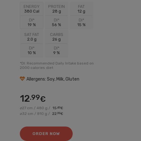
ENERGY
PROTEIN
FAT
380 Cal
28 g
12 g
DI*
DI*
DI*
19 %
56 %
15 %
SAT FAT
CARBS
2.0 g
26 g
DI*
DI*
10 %
9 %
*DI: Recommended Daily Intake based on
2000 calories diet
Allergens: Soy, Milk, Gluten
12
.99
€
⌀27 cm / 480 g /
15
.49
€
⌀32 cm / 810 g /
22
.99
€
ORDER NOW