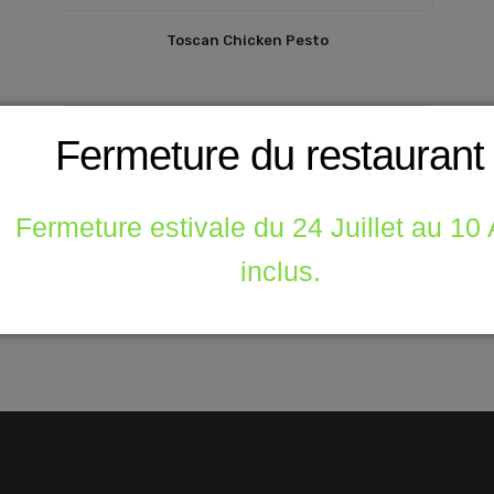
Toscan Chicken Pesto
Fermeture du restaurant
Zesty Ham & Cheddar
Fermeture estivale du 24 Juillet au 10
inclus.
Spinach Alfredo