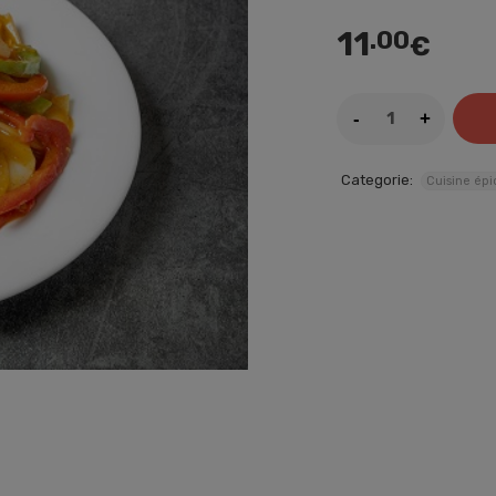
11
.00
€
Categorie:
Cuisine épi