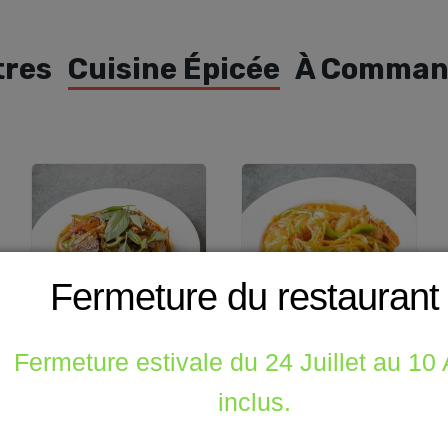
tres
Cuisine Épicée
À Comman
Fermeture du restaurant
Fermeture estivale du 24 Juillet au 10
T7- Canard au basilic
T3a- Crevettes au
thaï
curry thaï
inclus.