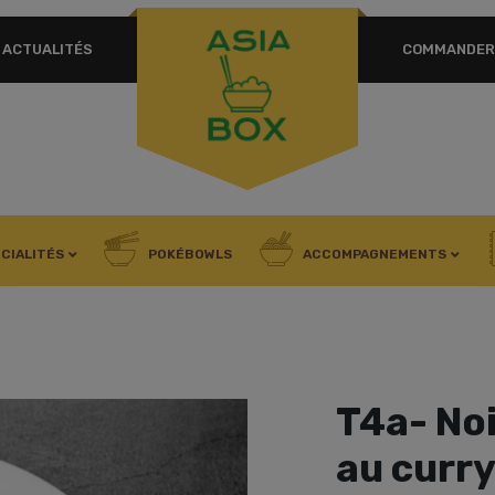
ACTUALITÉS
COMMANDER 
OBLIGATOIRE
MOT DE PASSE
*
SE CONNECTER
SE SOUVENIR DE MOI
CIALITÉS
POKÉBOWLS
ACCOMPAGNEMENTS
Mot de passe perdu ?
T4a- Noi
au curry