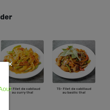
der
 Aout
T5a- Filet de cabilaud
T5- Filet de cabillaud
au curry thaï
au basilic thaï